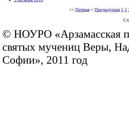
<<
Первая
<
Предыдущая
1
2
Ст
© НОУРО «Арзамасская п
святых мучениц Веры, На
Софии», 2011 год