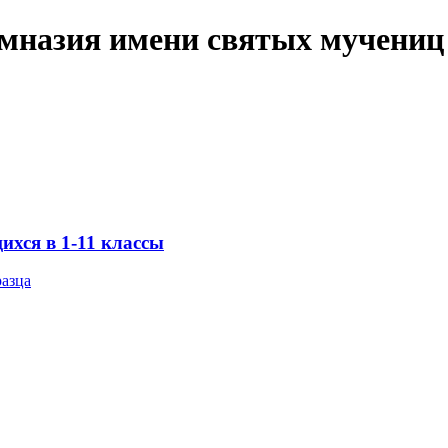
имназия имени святых мучениц
хся в 1-11 классы
разца