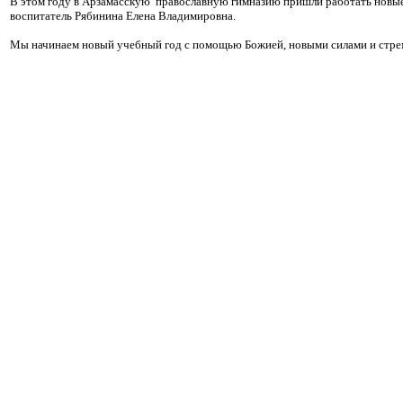
В этом году в Арзамасскую православную гимназию пришли работать новые 
воспитатель Рябинина Елена Владимировна.
Мы начинаем новый учебный год с помощью Божией, новыми силами и стрем