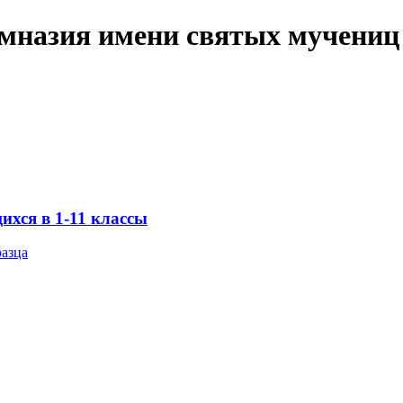
имназия имени святых мучениц
хся в 1-11 классы
разца