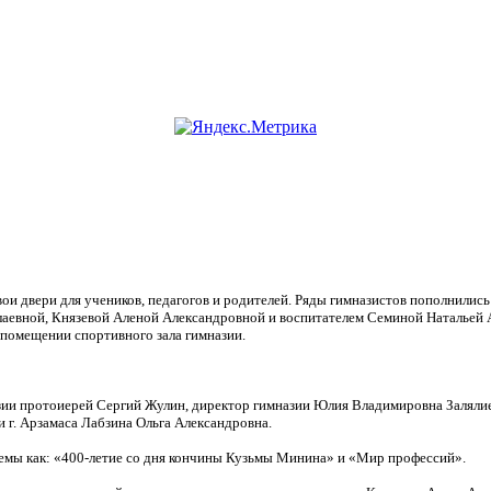
свои двери для учеников, педагогов и родителей. Ряды гимназистов пополнили
аевной, Князевой Аленой Александровной и воспитателем Семиной Натальей 
 помещении спортивного зала гимназии.
ии протоиерей Сергий Жулин, директор гимназии Юлия Владимировна Залялие
г. Арзамаса Лабзина Ольга Александровна.
темы как: «400-летие со дня кончины Кузьмы Минина» и «Мир профессий».