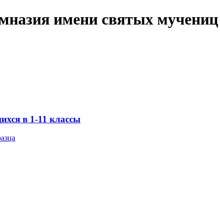
имназия имени святых мучениц
хся в 1-11 классы
разца