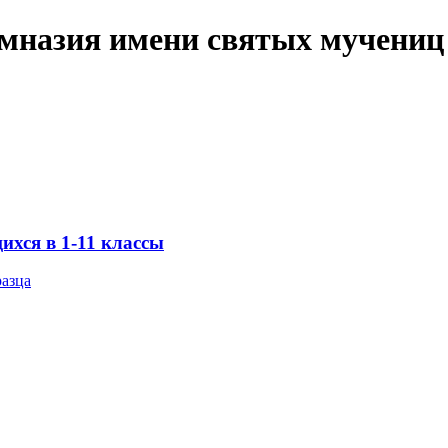
имназия имени святых мучениц
хся в 1-11 классы
разца