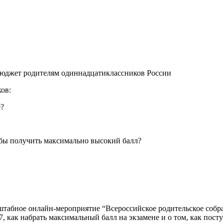
бюджет родителям одиннадцатиклассников России
ков:
е?
обы получить максимально высокий балл?
штабное онлайн-мероприятие “Всероссийское родительское собра
как набрать максимальный балл на экзамене и о том, как посту