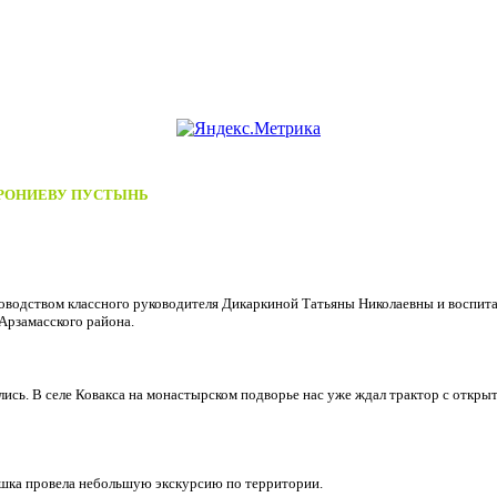
ФРОНИЕВУ ПУСТЫНЬ
ководством классного руководителя Дикаркиной Татьяны Николаевны и воспи
Арзамасского района.
ились. В селе Ковакса на монастырском подворье нас уже ждал трактор с откры
ушка провела небольшую экскурсию по территории.