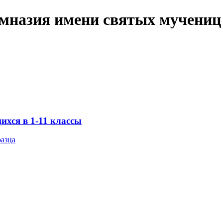
имназия имени святых мучениц
хся в 1-11 классы
разца