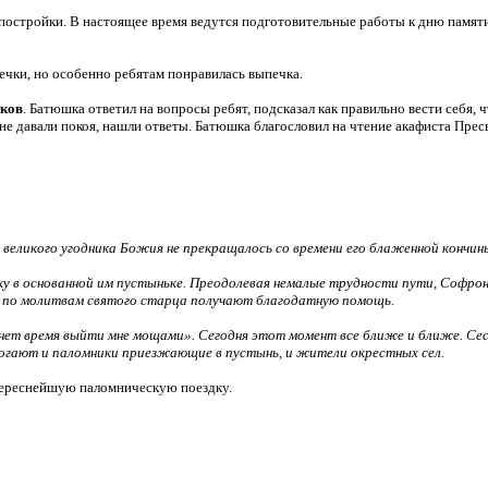
 постройки. В настоящее время ведутся подготовительные работы к дню памят
печки, но особенно ребятам понравилась выпечка.
тков
. Батюшка ответил на вопросы ребят, подсказал как правильно вести себя,
не давали покоя, нашли ответы. Батюшка благословил на чтение акафиста Пресв
великого угодника Божия не прекращалось со времени его блаженной кончин
ку в основанной им пустыньке. Преодолевая немалые трудности пути, Софрон
и по молитвам святого старца получают благодатную помощь.
нет время выйти мне мощами». Сегодня этот момент все ближе и ближе. Се
огают и паломники приезжающие в пустынь, и жители окрестных сел.
нтереснейшую паломническую поездку.