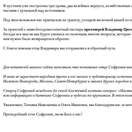
В пустыни уже построены три храма, два келейных корпуса, хозяйственные
часовня с купальней над источником.
Под звон колоколов нас пригласили на трапезу, угощали молочной кашей из 
За трапезой с нами беседовал опытный пастырь
протоиерей Владимир Цве
беседы все мысли как будто уложись по полочкам, многие вопросы, которые 
нам нужно было возвращаться обратно.
С благословения отца Владимира мы отправились в обратный путь.
Для читателей нашего сайта напомним, что почитание отца Софрония как 
И ныне не зарастает народная тропа к его могиле и чудотворному источни
Нижнего Новгорода, Москвы, Санкт-Петербурга и многих других городов 
Старец Софроний незадолго до своей блаженной кончины говорил: «Наста
всю информацию о батюшке Софронии и чудесах по крупинкам. В этом пом
Уважаемые, Татьяна Николаевна и Ольга Ивановна, мы благодарим вас за и
Преподобный отче Софроние, моли Бога о нас!