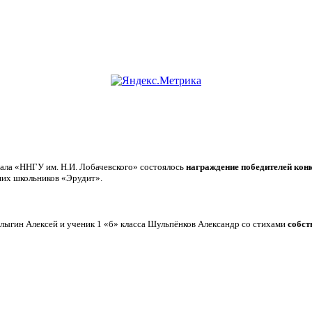
иала «ННГУ им. Н.И. Лобачевского» состоялось
награждение победителей конк
их школьников «Эрудит».
лыгин Алексей и ученик 1 «б» класса Шульпёнков Александр со стихами
собст