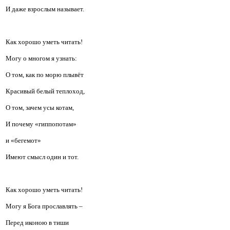
И даже взрослым называет.
Как хорошо уметь читать!
Могу о многом я узнать:
О том, как по морю плывёт
Красивый белый теплоход,
О том, зачем усы котам,
И почему «гиппопотам»
и «бегемот»
Имеют смысл один и тот.
Как хорошо уметь читать!
Могу я Бога прославлять –
Перед иконою в тиши