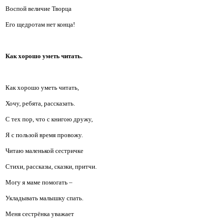
Воспой величие Творца
Его щедротам нет конца!
Как хорошо уметь читать.
Как хорошо уметь читать,
Хочу, ребята, рассказать.
С тех пор, что с книгою дружу,
Я с пользой время провожу.
Читаю маленькой сестричке
Стихи, рассказы, сказки, притчи.
Могу я маме помогать –
Укладывать малышку спать.
Меня сестрёнка уважает