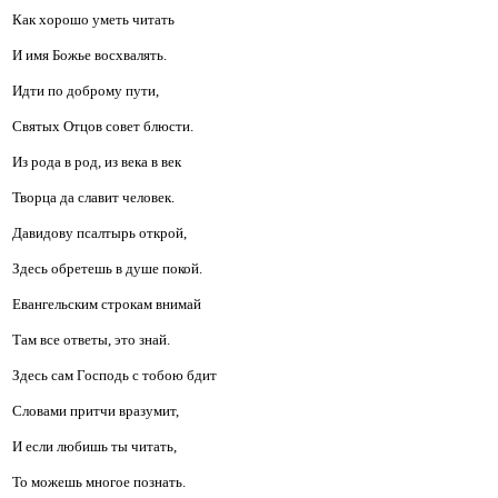
Как хорошо уметь читать
И имя Божье восхвалять.
Идти по доброму пути,
Святых Отцов совет блюсти.
Из рода в род, из века в век
Творца да славит человек.
Давидову псалтырь открой,
Здесь обретешь в душе покой.
Евангельским строкам внимай
Там все ответы, это знай.
Здесь сам Господь с тобою бдит
Словами притчи вразумит,
И если любишь ты читать,
То можешь многое познать.