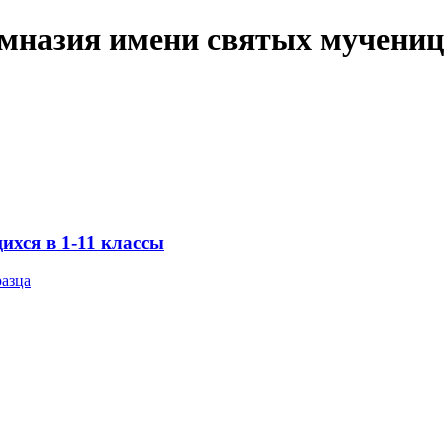
имназия имени святых мучениц
хся в 1-11 классы
разца