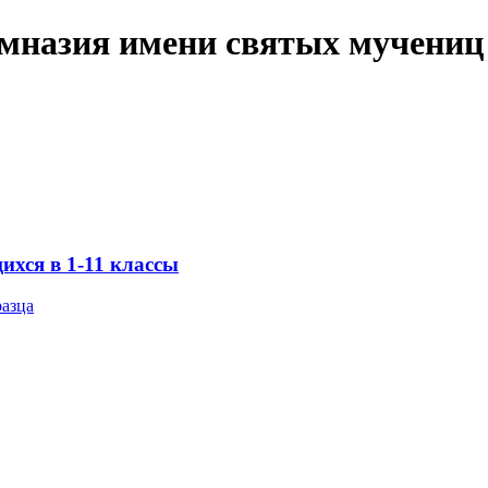
имназия имени святых мучениц
хся в 1-11 классы
разца