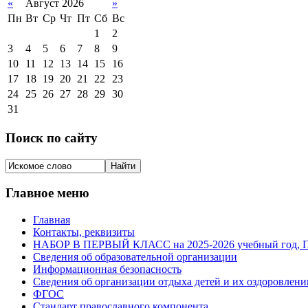
«
Август 2026
»
Пн
Вт
Ср
Чт
Пт
Сб
Вс
1
2
3
4
5
6
7
8
9
10
11
12
13
14
15
16
17
18
19
20
21
22
23
24
25
26
27
28
29
30
31
Поиск по сайту
Главное меню
Главная
Контакты, реквизиты
НАБОР В ПЕРВЫЙ КЛАСС на 2025-2026 учебный го
Сведения об образовательной организации
Информационная безопасность
Сведения об организации отдыха детей и их оздоровлени
ФГОС
Стандарт православного компонента