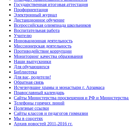
Государственная итоговая аттестация
Профориентация
Электронный журнал
Дистанционное обучение
Всероcсийская олимпиада школьников
Воспитательная работа
Учителю
Инновационная деятельность
Миссионерская деятельность
Противодействие коррупции
Мониторинг качества образования
Наши выпускники
Для обучающихся
Библиотека
Для вас, родители!
Обратная связь
Исчезнувшие храмы и монастыри г. Арзамаса
Православный календарь
Сайты Министерства просвещения и РФ и Министерства 
Телефоны горячих линий
Полезные ссылки
Сайты классов и педагогов гимназии
Мы в соцсетях
Архив новостей 2011-2016 гг.