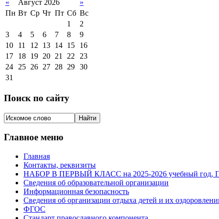
«
Август 2026
»
Пн
Вт
Ср
Чт
Пт
Сб
Вс
1
2
3
4
5
6
7
8
9
10
11
12
13
14
15
16
17
18
19
20
21
22
23
24
25
26
27
28
29
30
31
Поиск по сайту
Главное меню
Главная
Контакты, реквизиты
НАБОР В ПЕРВЫЙ КЛАСС на 2025-2026 учебный го
Сведения об образовательной организации
Информационная безопасность
Сведения об организации отдыха детей и их оздоровлени
ФГОС
Стандарт православного компонента