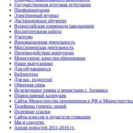
Государственная итоговая аттестация
Профориентация
Электронный журнал
Дистанционное обучение
Всероcсийская олимпиада школьников
Воспитательная работа
Учителю
Инновационная деятельность
Миссионерская деятельность
Противодействие коррупции
Мониторинг качества образования
Наши выпускники
Для обучающихся
Библиотека
Для вас, родители!
Обратная связь
Исчезнувшие храмы и монастыри г. Арзамаса
Православный календарь
Сайты Министерства просвещения и РФ и Министерства 
Телефоны горячих линий
Полезные ссылки
Сайты классов и педагогов гимназии
Мы в соцсетях
Архив новостей 2011-2016 гг.