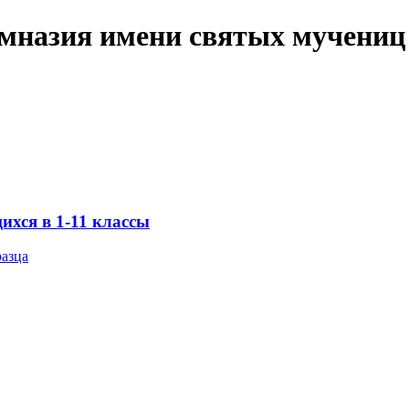
имназия имени святых мучениц
хся в 1-11 классы
разца