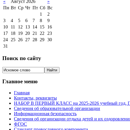
«
Август 2026
»
Пн
Вт
Ср
Чт
Пт
Сб
Вс
1
2
3
4
5
6
7
8
9
10
11
12
13
14
15
16
17
18
19
20
21
22
23
24
25
26
27
28
29
30
31
Поиск по сайту
Главное меню
Главная
Контакты, реквизиты
НАБОР В ПЕРВЫЙ КЛАСС на 2025-2026 учебный го
Сведения об образовательной организации
Информационная безопасность
Сведения об организации отдыха детей и их оздоровлени
ФГОС
Стандарт православного компонента