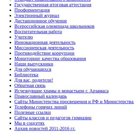
Государственная итоговая аттестация
Профориентация
Электронный журнал
Дистанционное обучение
Всероcсийская олимпиада школьников
Воспитательная работа
Учителю
Инновационная деятельность
Миссионерская деятельность
Противодействие коррупции
Мониторинг качества образования
Наши выпускники
Для обучающихся
Библиотека
Для вас, родители!
Обратная связь
Исчезнувшие храмы и монастыри г. Арзамаса
Православный календарь
Сайты Министерства просвещения и РФ и Министерства 
Телефоны горячих линий
Полезные ссылки
Сайты классов и педагогов гимназии
Мы в соцсетях
Архив новостей 2011-2016 гг.