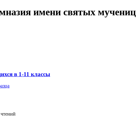
имназия имени святых мучениц
хся в 1-11 классы
разца
 чтений