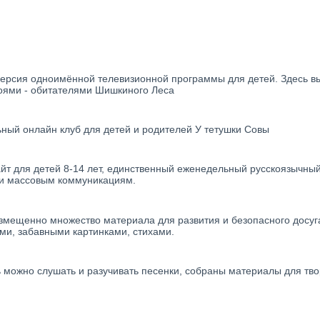
рсия одноимённой телевизионной программы для детей. Здесь вы м
оями - обитателями Шишкиного Леса
ный онлайн клуб для детей и родителей У тетушки Совы
сайт для детей 8-14 лет, единственный еженедельный русскоязычны
 и массовым коммуникациям.
азмещенно множество материала для развития и безопасного досуг
ми, забавными картинками, стихами.
ь можно слушать и разучивать песенки, собраны материалы для тво