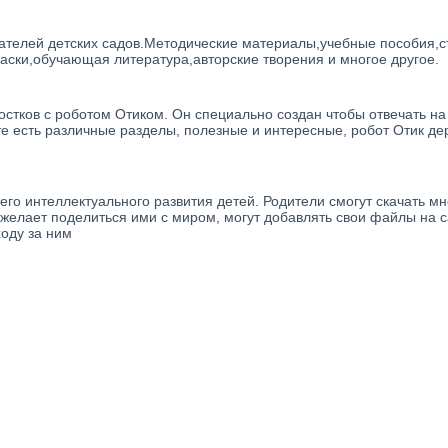
тателей детских садов.Методические материалы,учебные пособия,ст
аски,обучающая литература,авторские творения и многое другое.
ростков с роботом Отиком. Он специально создан чтобы отвечать н
айте есть различные разделы, полезные и интересные, робот Отик де
го интеллектуального развития детей. Родители смогут скачать мн
и желает поделиться ими с миром, могут добавлять свои файлы на 
оду за ним