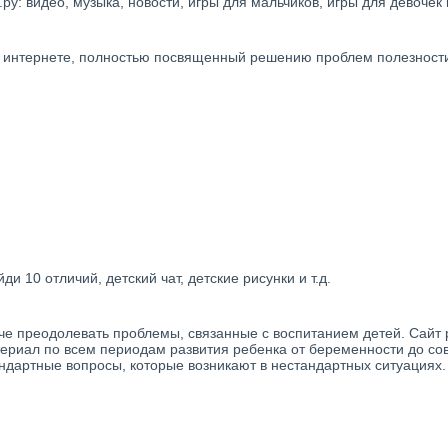
у: видео, музыка, новости, игры для мальчиков, игры для девочек 
в интернете, полностью посвященный решению проблем полезности,
и 10 отличий, детский чат, детские рисунки и т.д.
гче преодолевать проблемы, связанные с воспитанием детей. Сайт р
ериал по всем периодам развития ребенка от беременности до сов
андартные вопросы, которые возникают в нестандартных ситуациях.