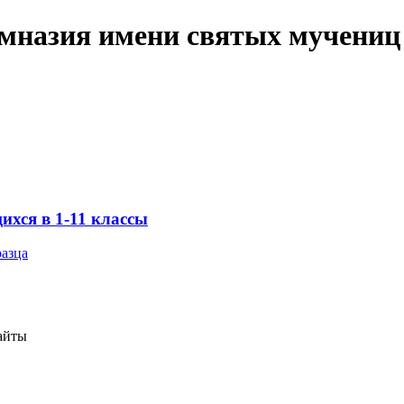
имназия имени святых мучениц
хся в 1-11 классы
разца
айты