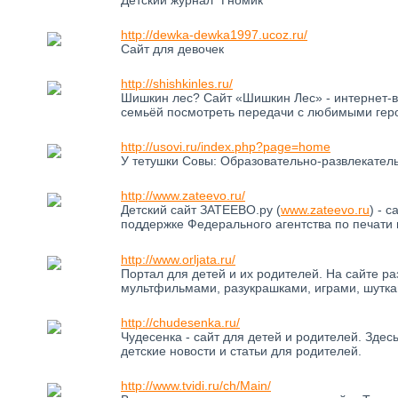
http://dewka-dewka1997.ucoz.ru/
Сайт для девочек
http://shishkinles.ru/
Шишкин лес? Сайт «Шишкин Лес» - интернет-ве
семьёй посмотреть передачи с любимыми гер
http://usovi.ru/index.php?page=home
У тетушки Совы: Образовательно-развлекатель
http://www.zateevo.ru/
Детский сайт ЗАТЕЕВО.ру (
www.zateevo.ru
) - 
поддержке Федерального агентства по печати
http://www.orljata.ru/
Портал для детей и их родителей. На сайте р
мультфильмами, разукрашками, играми, шутка
http://chudesenka.ru/
Чудесенка - сайт для детей и родителей. Здес
детские новости и статьи для родителей.
http://www.tvidi.ru/ch/Main/