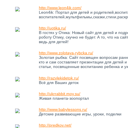
http://www.leon4ik.com/
Leon4ik: Портал для детей и родителей,воспи
воспитателей,мультфильмы,сказки,стихи,раскр
http://uotika.ru/
В гостях у Отика: Новый сайт для детей и под
роботу Отику, скучно не будет. А то, что на с
ведь для детей!
http://www.zolotaya-rybcka.ru/
Золотая рыбка: Сайт посвящен вопросам ранне
кто и сам составляет презентации для детей 
статьи, посвященные воспитанию ребенка и ух
http://razvlekidetok.ru/
Всё для Ваших деток
http://ukrrabbit.moy.su/
Живая планета-зоопортал
http://www.babylessons.ru/
Детские развивающие игры, уроки, поделки
http://predkov.net/