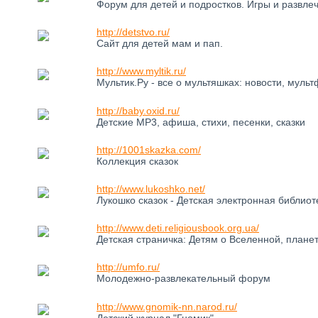
Форум для детей и подростков. Игры и развле
http://detstvo.ru/
Сайт для детей мам и пап.
http://www.myltik.ru/
Мультик.Ру - все о мультяшках: новости, муль
http://baby.oxid.ru/
Детские MP3, афиша, стихи, песенки, сказки
http://1001skazka.com/
Коллекция сказок
http://www.lukoshko.net/
Лукошко сказок - Детская электронная библиоте
http://www.deti.religiousbook.org.ua/
Детская страничка: Детям о Вселенной, плане
http://umfo.ru/
Молодежно-развлекательный форум
http://www.gnomik-nn.narod.ru/
Детский журнал "Гномик"