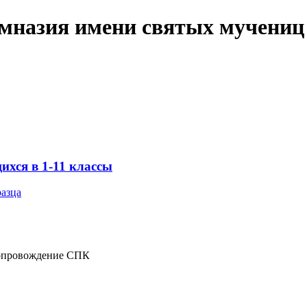
имназия имени святых мучениц
хся в 1-11 классы
разца
опровождение СПК