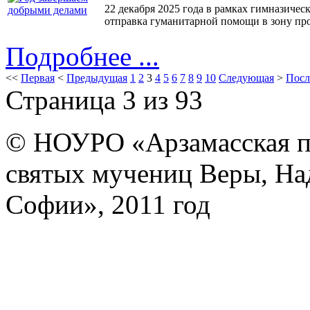
22 декабря 2025 года в рамках гимназиче
отправка гуманитарной помощи в зону пр
Подробнее ...
<<
Первая
<
Предыдущая
1
2
3
4
5
6
7
8
9
10
Следующая
>
Посл
Страница 3 из 93
© НОУРО «Арзамасская п
святых мучениц Веры, На
Софии», 2011 год